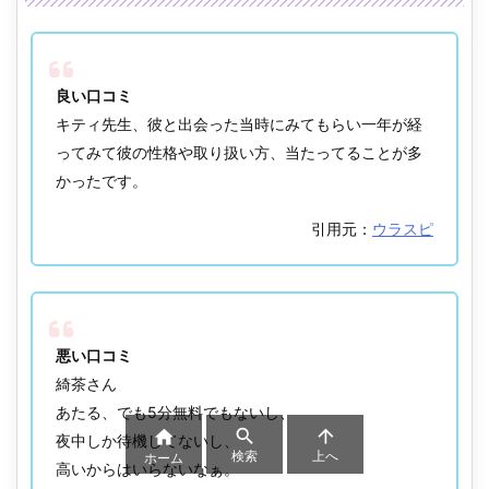
良い口コミ
キティ先生、彼と出会った当時にみてもらい一年が経
ってみて彼の性格や取り扱い方、当たってることが多
かったです。
引用元：
ウラスピ
悪い口コミ
綺茶さん
あたる、でも5分無料でもないし、



夜中しか待機してないし、
検索
上へ
ホーム
高いからはいらないなぁ。