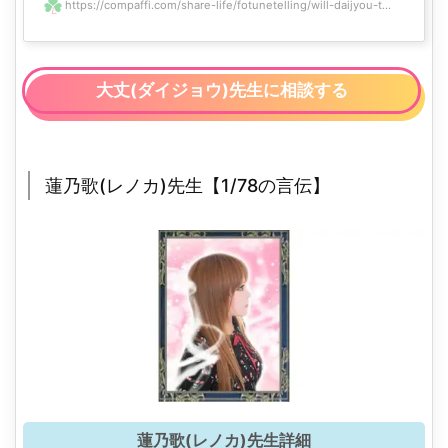
https://compaffi.com/share-life/fotunetelling/will-daijyou-t...
大丈(ダイジョウ)先生に相談する
蓮乃歌(レノカ)先生【1/78の言伝】
蓮乃歌(レノカ)先生詳細