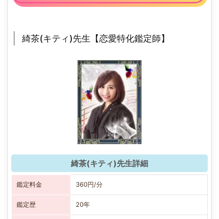
綺茶(キティ)先生【恋愛特化鑑定師】
綺茶(キティ)先生詳細
鑑定料金
360円/分
鑑定歴
20年