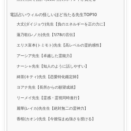
電話占いウィルの怪しいほど当たる先生TOP10
大丈(ダイジョウ)先生【負のエネルギーを正の力に】
蓮乃歌(レノカ)先生【1/78の言伝】
エリス富本(トミモト)先生【高レベルの霊的感性】
アーシア先生【卓越した霊能力】
ナーシャ先生【知人のように話しやすい】
綺茶(キティ)先生【恋愛特化鑑定師】
ヨアナ先生【長所からの願望成就】
リーメイ先生【霊感・霊視同時進行】
麗華(レイカ)先生生【絶対無二の霊神力】
香桜(カオン)先生【今後悩まぬ強さを授ける】