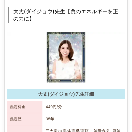
大丈(ダイジョウ)先生【負のエネルギーを正
の力に】
大丈(ダイジョウ)先生詳細
鑑定料金
440円/分
鑑定歴
35年
三大霊力(霊感/霊視/霊聴)・神眼透視・審神