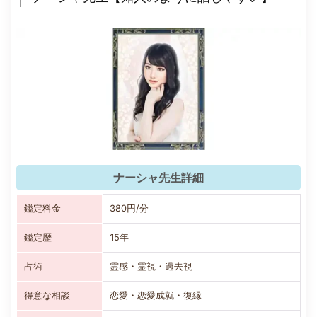
ナーシャ先生詳細
鑑定料金
380円/分
鑑定歴
15年
占術
霊感・霊視・過去視
得意な相談
恋愛・恋愛成就・復縁