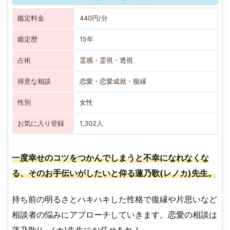
鑑定料金
440円/分
鑑定歴
15年
占術
霊感・霊視・透視
得意な相談
恋愛・恋愛成就・復縁
性別
女性
お気に入り登録
1,302人
一度幸せのコツをつかんでしまうと不幸になれなくな
る、そのお手伝いがしたいと仰る蓮乃歌(レノカ)先生。
持ち前の明るさとハキハキした性格で復縁や片思いなど
相談者の悩みにアプローチしていきます。恋愛の相談は