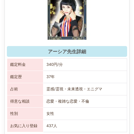
アーシア先生詳細
鑑定料金
340円/分
鑑定歴
37年
占術
霊感/霊視・未来透視・エニグマ
得意な相談
恋愛・複雑な恋愛・不倫
性別
女性
お気に入り登録
437人