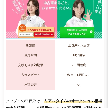
店舗数
全国約269店舗
査定時間
10分前後
見積もり有効期限
7日間程度
入金スピード
数日～1周間以内
出張査定
あり
アップルの車買取は、
リアルタイムのオークション相場
や海外流通ルートを活用することで高価買取が期待でき