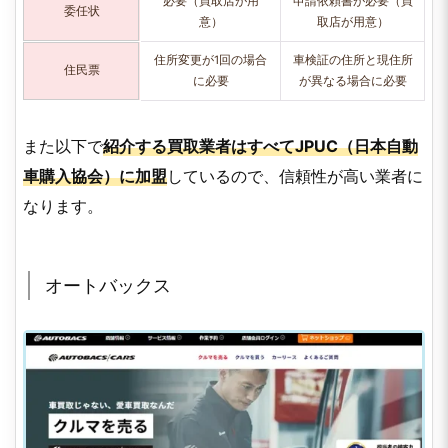
必要（買取店が用
申請依頼書が必要（買
委任状
意）
取店が用意）
住所変更が1回の場合
車検証の住所と現住所
住民票
に必要
が異なる場合に必要
また以下で
紹介する買取業者はすべてJPUC（日本自動
車購入協会）に加盟
しているので、信頼性が高い業者に
なります。
オートバックス