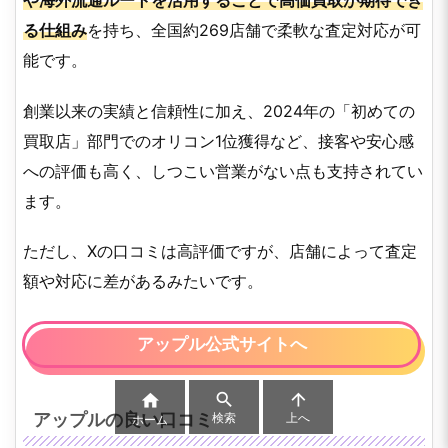
る仕組み
を持ち、全国約269店舗で柔軟な査定対応が可
能です。
創業以来の実績と信頼性に加え、2024年の「初めての
買取店」部門でのオリコン1位獲得など、接客や安心感
への評価も高く、しつこい営業がない点も支持されてい
ます。
ただし、Xの口コミは高評価ですが、店舗によって査定
額や対応に差があるみたいです。
アップル公式サイトへ



アップルの良い口コミ
検索
上へ
ホーム