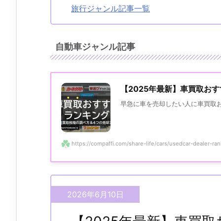
旅行ジャンル記事一覧
自動車ジャンル記事
【2025年最新】車買取お
早急に車を売却したい人に車買取おす
https://compaffi.com/share-life/cars/usedcar-dealer-ran
2026年6月10日