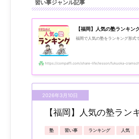
習い事ジャンル記事
【福岡】人気の塾ランキング
福岡で人気の塾をランキング形式で
https://compaffi.com/share-life/lesson/fukuoka-cramscho
2026年4月29日
2026年4月18日
2026年3月10日
【福岡】人気の塾ランキ
塾
習い事
ランキング
人気