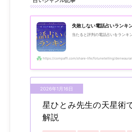
占いジャンル記事
失敗しない電話占いランキン
当たると評判の電話占いをランキン
https://compaffi.com/share-life/fotunetelling/denwaurana
2026年1月27日
2026年1月19日
2026年1月16日
星ひとみ先生の天星術で
解説