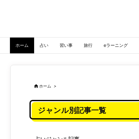
ホーム
占い
習い事
旅行
eラーニング

ホーム
>
ジャンル別記事一覧