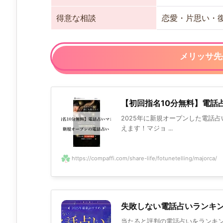
得意な相談
恋愛・片思い・
メリッサ先
【初回指名10分無料】電話
2025年に新規オープンした電話
えます！マジョ ...
https://compaffi.com/share-life/fotunetelling/majorca/
失敗しない電話占いランキン
当たると評判の電話占いをランキ