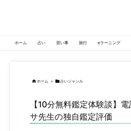
ホーム
占い
習い事
旅行
eラーニング

ホーム
>

占いジャンル
【10分無料鑑定体験談】
サ先生の独自鑑定評価