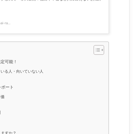
i-ra...
鑑定可能！
ている人・向いていない人
レポート
評価
問
りますか？